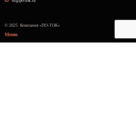
of@po-tok.ru
© 2025. Компания «ПО-ТОК»
Меню
О нас
Услуги
Проекты
Контакты
Поставка оборудования
Подстанции БКТП
ИБП, бесперебойники
ДГУ, ДЭС
ЩО-70 и ЩО-90
БРТП
БРП
КТП
Подстанции КТПН
КРУН
КСО
ПКУ электроэнергии
УКРМ
НКУ, ГРЩ, ЩР, ВРУ