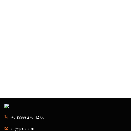
+7 (999) 276-42-06
of@po-tok.ru