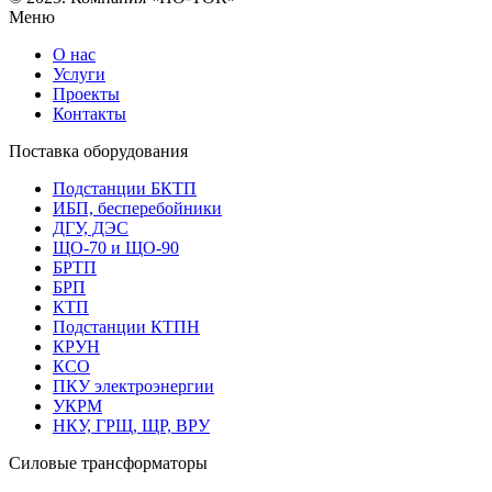
Меню
О нас
Услуги
Проекты
Контакты
Поставка оборудования
Подстанции БКТП
ИБП, бесперебойники
ДГУ, ДЭС
ЩО-70 и ЩО-90
БРТП
БРП
КТП
Подстанции КТПН
КРУН
КСО
ПКУ электроэнергии
УКРМ
НКУ, ГРЩ, ЩР, ВРУ
Силовые трансформаторы