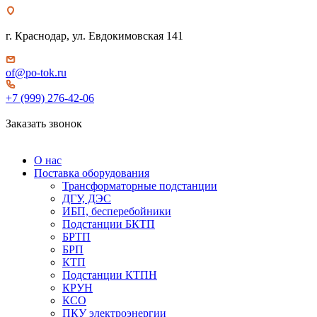
г. Краснодар, ул. Евдокимовская 141
of@po-tok.ru
+7 (999) 276-42-06
Заказать звонок
О нас
Поставка оборудования
Трансформаторные подстанции
ДГУ, ДЭС
ИБП, бесперебойники
Подстанции БКТП
БРТП
БРП
КТП
Подстанции КТПН
КРУН
КСО
ПКУ электроэнергии