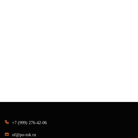
+7 (999) 276-42-06
of@po-tok.ru