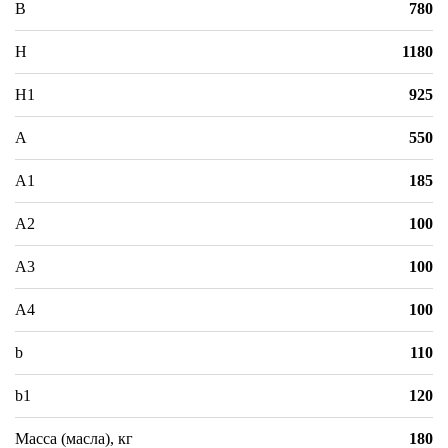
B
780
H
1180
H1
925
A
550
A1
185
A2
100
A3
100
A4
100
b
110
b1
120
Масса (масла), кг
180