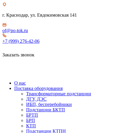
г. Краснодар, ул. Евдокимовская 141
of@po-tok.ru
+7 (999) 276-42-06
Заказать звонок
О нас
Поставка оборудования
Трансформаторные подстанции
ДГУ, ДЭС
ИБП, бесперебойники
Подстанции БКТП
БРТП
БРП
КТП
Подстанции КТПН