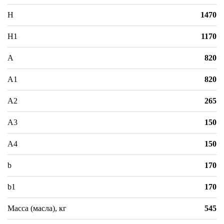
H
1470
H1
1170
A
820
A1
820
A2
265
A3
150
A4
150
b
170
b1
170
Масса (масла), кг
545