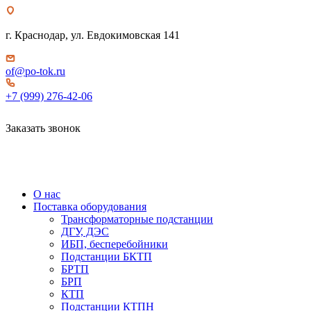
г. Краснодар, ул. Евдокимовская 141
of@po-tok.ru
+7 (999) 276-42-06
Заказать звонок
О нас
Поставка оборудования
Трансформаторные подстанции
ДГУ, ДЭС
ИБП, бесперебойники
Подстанции БКТП
БРТП
БРП
КТП
Подстанции КТПН